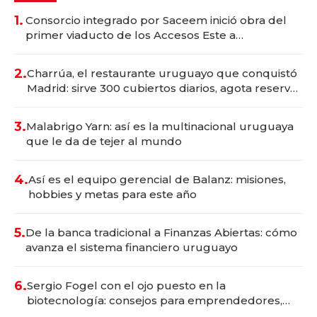
1.
Consorcio integrado por Saceem inició obra del
primer viaducto de los Accesos Este a
Montevideo; inversión total asciende a US$ 54
millones
2.
Charrúa, el restaurante uruguayo que conquistó
Madrid: sirve 300 cubiertos diarios, agota reservas
con un mes de anticipación y prepara apertura
3.
Malabrigo Yarn: así es la multinacional uruguaya
que le da de tejer al mundo
4.
Así es el equipo gerencial de Balanz: misiones,
hobbies y metas para este año
5.
De la banca tradicional a Finanzas Abiertas: cómo
avanza el sistema financiero uruguayo
6.
Sergio Fogel con el ojo puesto en la
biotecnología: consejos para emprendedores,
oportunidades de inversión y el rol de la IA