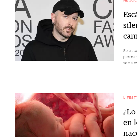
NEGOC
Esc
sil
cam
Se trat
permane
sociale
LIFEST
¿Lo
en 
nace