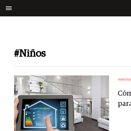
#Niños
INNOV
Cóm
par