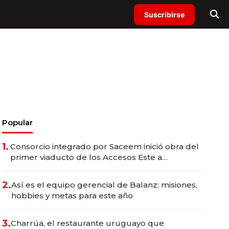
Suscribirse
Popular
1.
Consorcio integrado por Saceem inició obra del
primer viaducto de los Accesos Este a
Montevideo; inversión total asciende a US$ 54
millones
2.
Así es el equipo gerencial de Balanz: misiones,
hobbies y metas para este año
3.
Charrúa, el restaurante uruguayo que