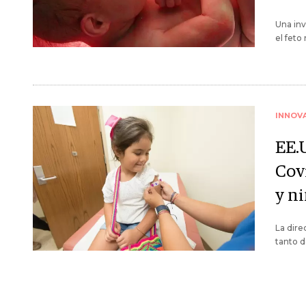
Una in
el feto
INNOV
EE.
Cov
y n
La dire
tanto 