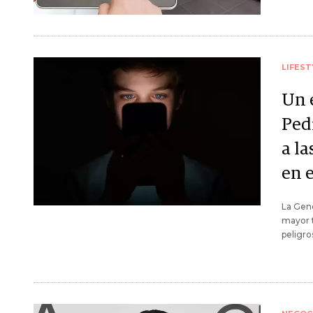
LIFEST
Un 
Ped
a la
en e
La Gene
mayor t
peligro