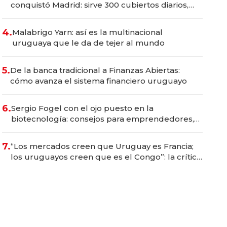
conquistó Madrid: sirve 300 cubiertos diarios,
agota reservas con un mes de anticipación y
prepara apertura
4.
Malabrigo Yarn: así es la multinacional
uruguaya que le da de tejer al mundo
5.
De la banca tradicional a Finanzas Abiertas:
cómo avanza el sistema financiero uruguayo
6.
Sergio Fogel con el ojo puesto en la
biotecnología: consejos para emprendedores,
oportunidades de inversión y el rol de la IA
7.
“Los mercados creen que Uruguay es Francia;
los uruguayos creen que es el Congo”: la crítica
del presidente del BCU al conservadurismo
financiero