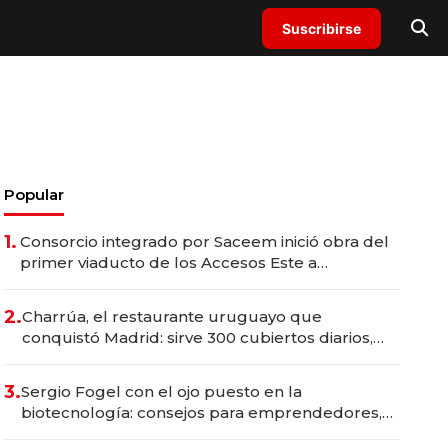
Suscribirse
Popular
1.
Consorcio integrado por Saceem inició obra del
primer viaducto de los Accesos Este a
Montevideo; inversión total asciende a US$ 54
millones
2.
Charrúa, el restaurante uruguayo que
conquistó Madrid: sirve 300 cubiertos diarios,
agota reservas con un mes de anticipación y
prepara apertura
3.
Sergio Fogel con el ojo puesto en la
biotecnología: consejos para emprendedores,
oportunidades de inversión y el rol de la IA