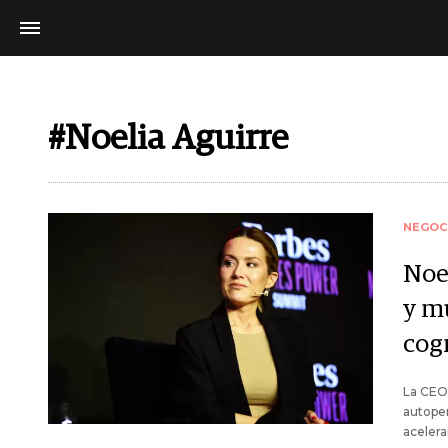
#Noelia Aguirre
NEGOC
Noe
y m
cog
La CEO 
autope
acelera