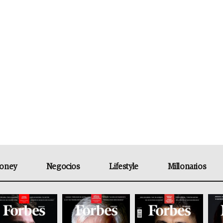
oney
Negocios
Lifestyle
Millonarios