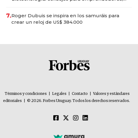
oportunidades de inversión y el rol de la IA
7.
Roger Dubuis se inspira en los samuráis para
crear un reloj de US$ 384.000
Términos y condiciones
|
Legales
|
Contacto
|
Valores y estándares
editoriales
|
© 2026. Forbes Uruguay. Todos los derechos reservados.