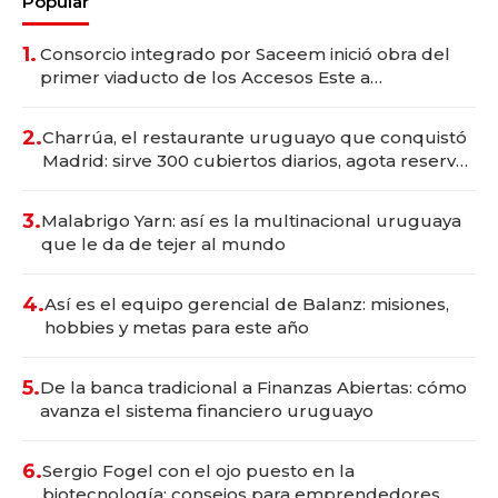
Popular
1.
Consorcio integrado por Saceem inició obra del
primer viaducto de los Accesos Este a
Montevideo; inversión total asciende a US$ 54
millones
2.
Charrúa, el restaurante uruguayo que conquistó
Madrid: sirve 300 cubiertos diarios, agota reservas
con un mes de anticipación y prepara apertura
3.
Malabrigo Yarn: así es la multinacional uruguaya
que le da de tejer al mundo
4.
Así es el equipo gerencial de Balanz: misiones,
hobbies y metas para este año
5.
De la banca tradicional a Finanzas Abiertas: cómo
avanza el sistema financiero uruguayo
6.
Sergio Fogel con el ojo puesto en la
biotecnología: consejos para emprendedores,