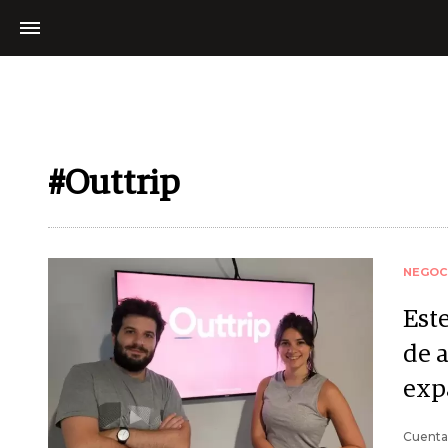
#Outtrip
NEGOC
Est
de a
exp
Cuentan