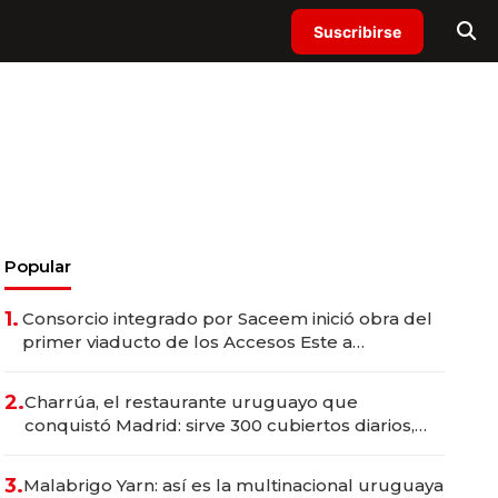
Suscribirse
Popular
1.
Consorcio integrado por Saceem inició obra del
primer viaducto de los Accesos Este a
Montevideo; inversión total asciende a US$ 54
millones
2.
Charrúa, el restaurante uruguayo que
conquistó Madrid: sirve 300 cubiertos diarios,
agota reservas con un mes de anticipación y
prepara apertura
3.
Malabrigo Yarn: así es la multinacional uruguaya