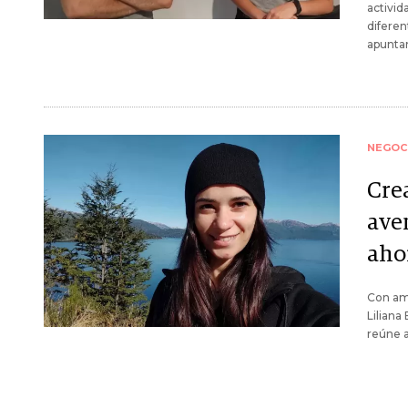
activid
diferen
apunta
NEGOC
Cre
ave
aho
Con am
Liliana
reúne 