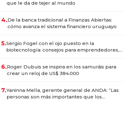
que le da de tejer al mundo
4.
De la banca tradicional a Finanzas Abiertas:
cómo avanza el sistema financiero uruguayo
5.
Sergio Fogel con el ojo puesto en la
biotecnología: consejos para emprendedores,
oportunidades de inversión y el rol de la IA
6.
Roger Dubuis se inspira en los samuráis para
crear un reloj de US$ 384.000
7.
Yaninna Mella, gerente general de ANDA: “Las
personas son más importantes que los
problemas”