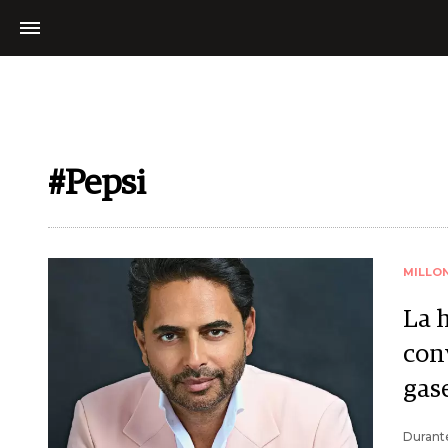
#Pepsi
MILLO
La h
con
gas
Durante