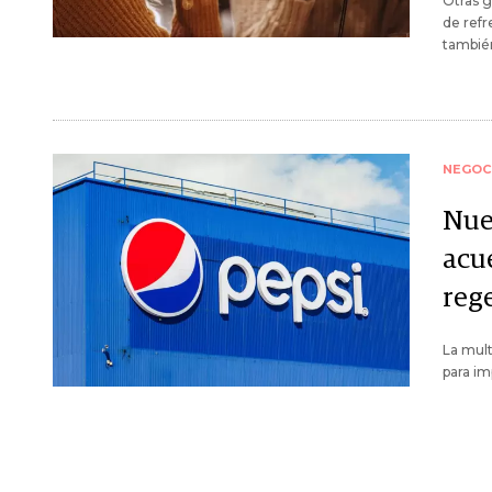
Otras g
de refr
tambié
NEGOC
Nue
acu
reg
La mul
para im