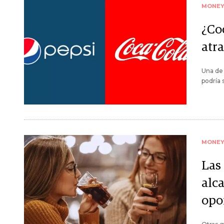
MONE
¿Co
atra
Una de 
podría 
MONE
Las
alc
opo