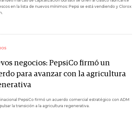
randes marcas de capitalización bursátil se unen al clásico fabricante
escos en la lista de nuevos mínimos: Pepsi se está vendiendo y Clorox
n.
IOS
vos negocios: PepsiCo firmó un
erdo para avanzar con la agricultura
enerativa
tinacional PepsiCo firmó un acuerdo comercial estratégico con ADM
pulsar la transición a la agricultura regenerativa.