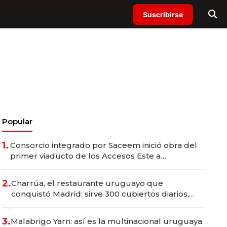
Suscribirse
Popular
1.
Consorcio integrado por Saceem inició obra del
primer viaducto de los Accesos Este a
Montevideo; inversión total asciende a US$ 54
millones
2.
Charrúa, el restaurante uruguayo que
conquistó Madrid: sirve 300 cubiertos diarios,
agota reservas con un mes de anticipación y
prepara apertura
3.
Malabrigo Yarn: así es la multinacional uruguaya