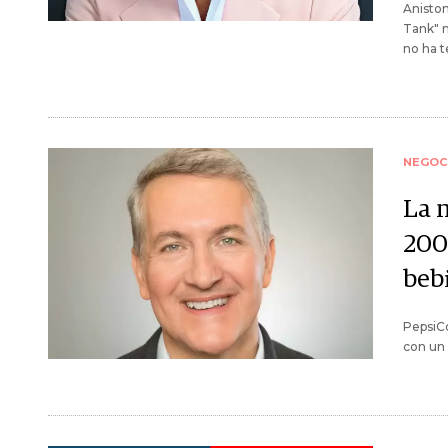
Aniston
Tank" n
no ha 
NEGOC
La 
200
beb
PepsiCo
con un 