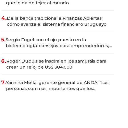
que le da de tejer al mundo
4.
De la banca tradicional a Finanzas Abiertas:
cómo avanza el sistema financiero uruguayo
5.
Sergio Fogel con el ojo puesto en la
biotecnología: consejos para emprendedores,
oportunidades de inversión y el rol de la IA
6.
Roger Dubuis se inspira en los samuráis para
crear un reloj de US$ 384.000
7.
Yaninna Mella, gerente general de ANDA: “Las
personas son más importantes que los
problemas”