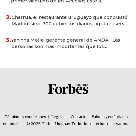
primer viaducto de los Accesos Este a
Montevideo; inversión total asciende a US$ 54
millones
2.
Charrúa, el restaurante uruguayo que conquistó
Madrid: sirve 300 cubiertos diarios, agota reservas
con un mes de anticipación y prepara apertura
3.
Yaninna Mella, gerente general de ANDA: “Las
personas son más importantes que los
problemas”
Términos y condiciones
|
Legales
|
Contacto
|
Valores y estándares
editoriales
|
© 2026. Forbes Uruguay. Todos los derechos reservados.