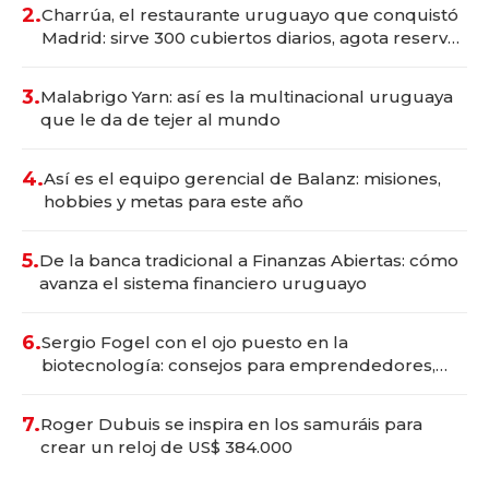
millones
2.
Charrúa, el restaurante uruguayo que conquistó
Madrid: sirve 300 cubiertos diarios, agota reservas
con un mes de anticipación y prepara apertura
3.
Malabrigo Yarn: así es la multinacional uruguaya
que le da de tejer al mundo
4.
Así es el equipo gerencial de Balanz: misiones,
hobbies y metas para este año
5.
De la banca tradicional a Finanzas Abiertas: cómo
avanza el sistema financiero uruguayo
6.
Sergio Fogel con el ojo puesto en la
biotecnología: consejos para emprendedores,
oportunidades de inversión y el rol de la IA
7.
Roger Dubuis se inspira en los samuráis para
crear un reloj de US$ 384.000