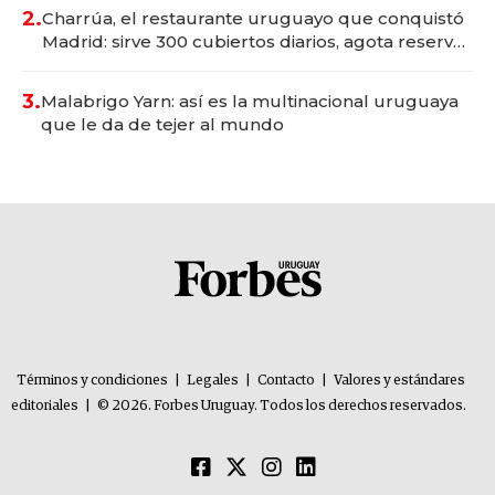
millones
2.
Charrúa, el restaurante uruguayo que conquistó
Madrid: sirve 300 cubiertos diarios, agota reservas
con un mes de anticipación y prepara apertura
3.
Malabrigo Yarn: así es la multinacional uruguaya
que le da de tejer al mundo
Términos y condiciones
|
Legales
|
Contacto
|
Valores y estándares
editoriales
|
© 2026. Forbes Uruguay. Todos los derechos reservados.