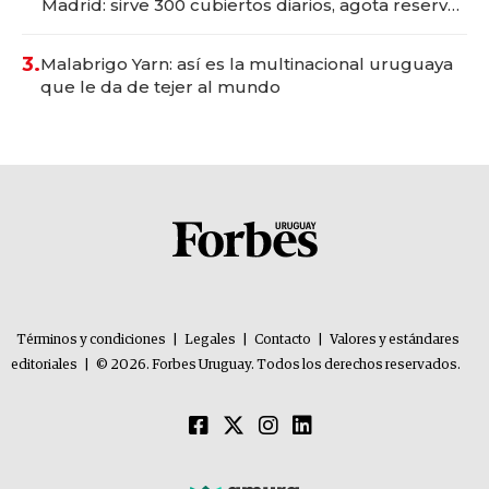
Madrid: sirve 300 cubiertos diarios, agota reservas
con un mes de anticipación y prepara apertura
3.
Malabrigo Yarn: así es la multinacional uruguaya
que le da de tejer al mundo
Términos y condiciones
|
Legales
|
Contacto
|
Valores y estándares
editoriales
|
© 2026. Forbes Uruguay. Todos los derechos reservados.