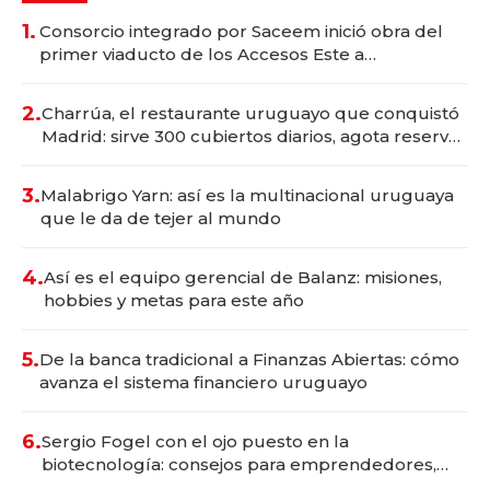
1.
Consorcio integrado por Saceem inició obra del
primer viaducto de los Accesos Este a
Montevideo; inversión total asciende a US$ 54
millones
2.
Charrúa, el restaurante uruguayo que conquistó
Madrid: sirve 300 cubiertos diarios, agota reservas
con un mes de anticipación y prepara apertura
3.
Malabrigo Yarn: así es la multinacional uruguaya
que le da de tejer al mundo
4.
Así es el equipo gerencial de Balanz: misiones,
hobbies y metas para este año
5.
De la banca tradicional a Finanzas Abiertas: cómo
avanza el sistema financiero uruguayo
6.
Sergio Fogel con el ojo puesto en la
biotecnología: consejos para emprendedores,
oportunidades de inversión y el rol de la IA