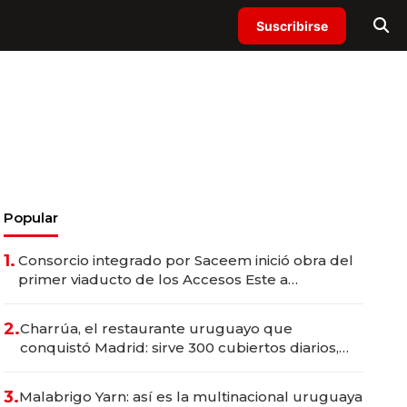
Suscribirse
Popular
1.
Consorcio integrado por Saceem inició obra del
primer viaducto de los Accesos Este a
Montevideo; inversión total asciende a US$ 54
millones
2.
Charrúa, el restaurante uruguayo que
conquistó Madrid: sirve 300 cubiertos diarios,
agota reservas con un mes de anticipación y
prepara apertura
3.
Malabrigo Yarn: así es la multinacional uruguaya