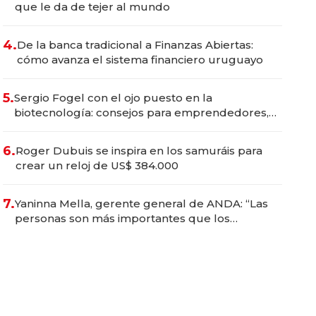
que le da de tejer al mundo
4.
De la banca tradicional a Finanzas Abiertas:
cómo avanza el sistema financiero uruguayo
5.
Sergio Fogel con el ojo puesto en la
biotecnología: consejos para emprendedores,
oportunidades de inversión y el rol de la IA
6.
Roger Dubuis se inspira en los samuráis para
crear un reloj de US$ 384.000
7.
Yaninna Mella, gerente general de ANDA: “Las
personas son más importantes que los
problemas”