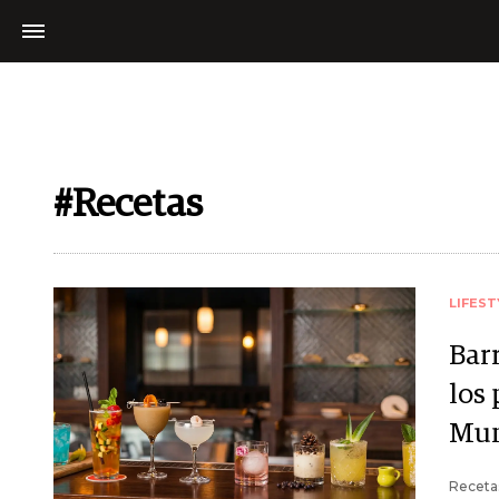
#Recetas
LIFEST
Bar
los 
Mu
Recetas