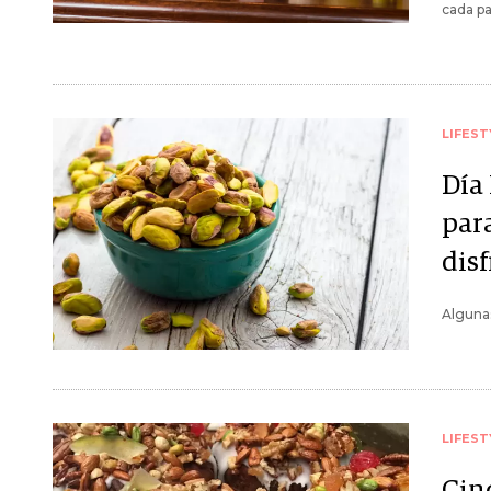
cada pa
LIFEST
Día
para
disf
Algunas
LIFEST
Cin