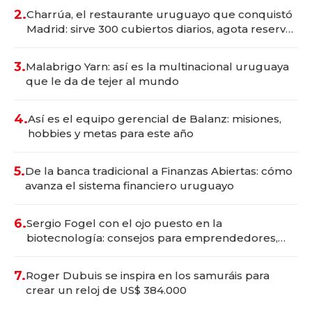
millones
2.
Charrúa, el restaurante uruguayo que conquistó
Madrid: sirve 300 cubiertos diarios, agota reservas
con un mes de anticipación y prepara apertura
3.
Malabrigo Yarn: así es la multinacional uruguaya
que le da de tejer al mundo
4.
Así es el equipo gerencial de Balanz: misiones,
hobbies y metas para este año
5.
De la banca tradicional a Finanzas Abiertas: cómo
avanza el sistema financiero uruguayo
6.
Sergio Fogel con el ojo puesto en la
biotecnología: consejos para emprendedores,
oportunidades de inversión y el rol de la IA
7.
Roger Dubuis se inspira en los samuráis para
crear un reloj de US$ 384.000