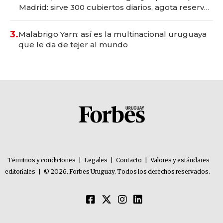
Madrid: sirve 300 cubiertos diarios, agota reservas
con un mes de anticipación y prepara apertura
3.
Malabrigo Yarn: así es la multinacional uruguaya
que le da de tejer al mundo
Términos y condiciones
|
Legales
|
Contacto
|
Valores y estándares
editoriales
|
© 2026. Forbes Uruguay. Todos los derechos reservados.