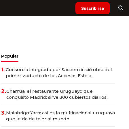
Suscribirse
Popular
1.
Consorcio integrado por Saceem inició obra del
primer viaducto de los Accesos Este a
Montevideo; inversión total asciende a US$ 54
millones
2.
Charrúa, el restaurante uruguayo que
conquistó Madrid: sirve 300 cubiertos diarios,
agota reservas con un mes de anticipación y
prepara apertura
3.
Malabrigo Yarn: así es la multinacional uruguaya
que le da de tejer al mundo