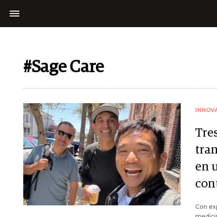
#Sage Care
INNOV
Tre
tran
en 
con
Con ex
medicin