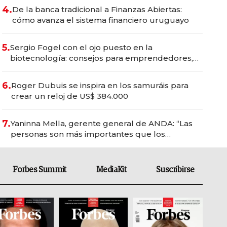
4.
De la banca tradicional a Finanzas Abiertas:
cómo avanza el sistema financiero uruguayo
5.
Sergio Fogel con el ojo puesto en la
biotecnología: consejos para emprendedores,
oportunidades de inversión y el rol de la IA
6.
Roger Dubuis se inspira en los samuráis para
crear un reloj de US$ 384.000
7.
Yaninna Mella, gerente general de ANDA: “Las
personas son más importantes que los
problemas”
Forbes Summit
MediaKit
Suscribirse