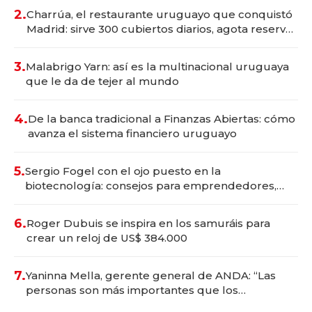
millones
2.
Charrúa, el restaurante uruguayo que conquistó
Madrid: sirve 300 cubiertos diarios, agota reservas
con un mes de anticipación y prepara apertura
3.
Malabrigo Yarn: así es la multinacional uruguaya
que le da de tejer al mundo
4.
De la banca tradicional a Finanzas Abiertas: cómo
avanza el sistema financiero uruguayo
5.
Sergio Fogel con el ojo puesto en la
biotecnología: consejos para emprendedores,
oportunidades de inversión y el rol de la IA
6.
Roger Dubuis se inspira en los samuráis para
crear un reloj de US$ 384.000
7.
Yaninna Mella, gerente general de ANDA: “Las
personas son más importantes que los
problemas”