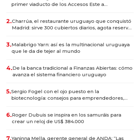
primer viaducto de los Accesos Este a
Montevideo; inversión total asciende a US$ 54
millones
2.
Charrúa, el restaurante uruguayo que conquistó
Madrid: sirve 300 cubiertos diarios, agota reservas
con un mes de anticipación y prepara apertura
3.
Malabrigo Yarn: así es la multinacional uruguaya
que le da de tejer al mundo
4.
De la banca tradicional a Finanzas Abiertas: cómo
avanza el sistema financiero uruguayo
5.
Sergio Fogel con el ojo puesto en la
biotecnología: consejos para emprendedores,
oportunidades de inversión y el rol de la IA
6.
Roger Dubuis se inspira en los samuráis para
crear un reloj de US$ 384.000
7.
Yaninna Mella, gerente general de ANDA: “Las