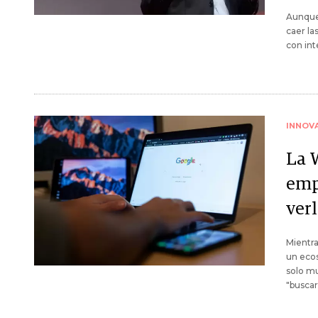
Aunque 
caer la
con int
INNOV
La 
empr
ver
Mientra
un eco
solo mu
"buscar