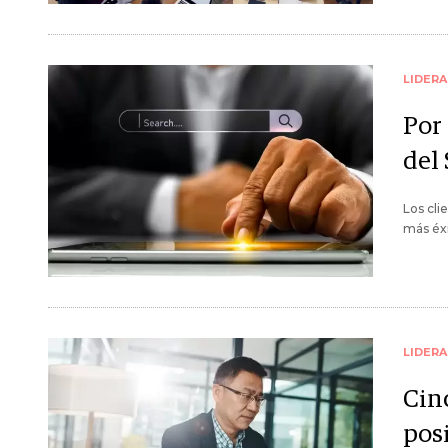
LIDER
Por
del
Los cli
más éxi
LIDER
Cin
pos