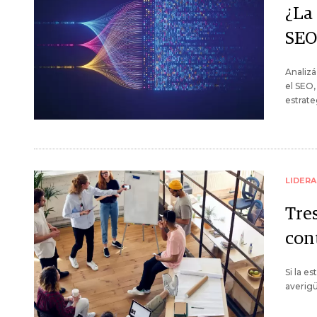
¿La 
SEO
Analizá
el SEO,
estrate
LIDER
Tre
con
Si la e
averigü