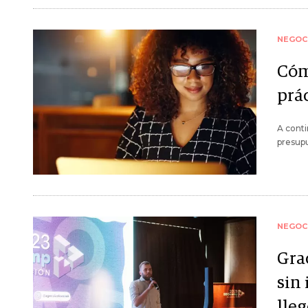
NEGOC
Cóm
prác
A conti
presupu
NEGOC
Gra
sin
lleg