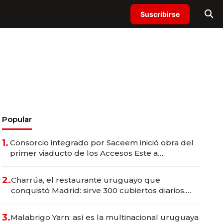
Suscribirse
Popular
1.
Consorcio integrado por Saceem inició obra del
primer viaducto de los Accesos Este a
Montevideo; inversión total asciende a US$ 54
millones
2.
Charrúa, el restaurante uruguayo que
conquistó Madrid: sirve 300 cubiertos diarios,
agota reservas con un mes de anticipación y
prepara apertura
3.
Malabrigo Yarn: así es la multinacional uruguaya