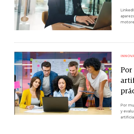
LinkedI
aparezc
motore
INNOV
Por
arti
prác
Por muy
y evalu
artific