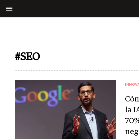
#SEO
INNOV
Cóm
la I
70%
neg