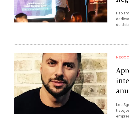
Hablamo
dedicad
de dist
NEGOC
Apr
int
anu
Leo Sgo
trabajo
empres