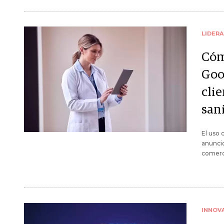
LIDER
Cóm
Goo
clie
san
El uso 
anuncio
comerci
INNOV