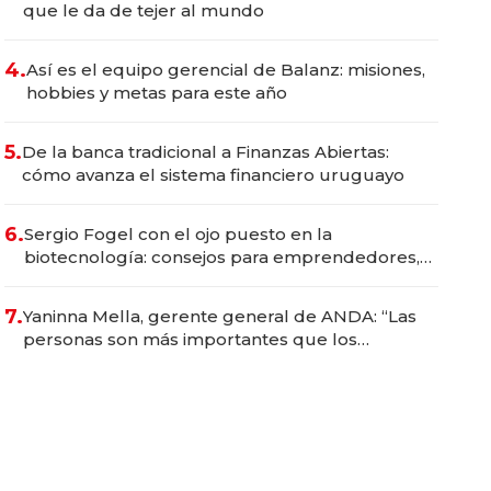
que le da de tejer al mundo
4.
Así es el equipo gerencial de Balanz: misiones,
hobbies y metas para este año
5.
De la banca tradicional a Finanzas Abiertas:
cómo avanza el sistema financiero uruguayo
6.
Sergio Fogel con el ojo puesto en la
biotecnología: consejos para emprendedores,
oportunidades de inversión y el rol de la IA
7.
Yaninna Mella, gerente general de ANDA: “Las
personas son más importantes que los
problemas”