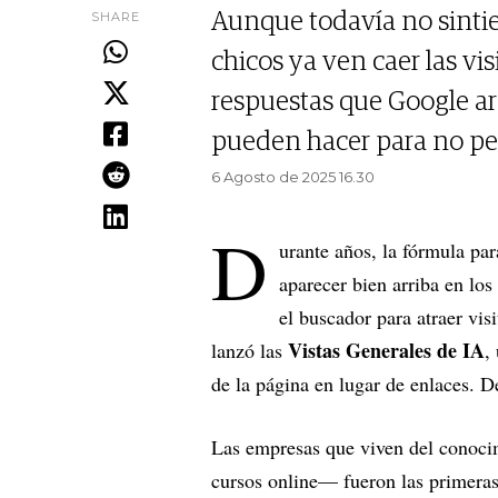
SHARE
Aunque todavía no sintie
chicos ya ven caer las vis
respuestas que Google arm
pueden hacer para no per
6 Agosto de 2025 16.30
D
urante años, la fórmula par
aparecer bien arriba en lo
el buscador para atraer vi
Vistas Generales de IA
lanzó las
,
de la página en lugar de enlaces. De
Las empresas que viven del conoci
cursos online— fueron las primeras