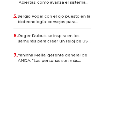
Abiertas: cómo avanza el sistema
financiero uruguayo
5.
Sergio Fogel con el ojo puesto en la
biotecnología: consejos para
emprendedores, oportunidades de
inversión y el rol de la IA
6.
Roger Dubuis se inspira en los
samuráis para crear un reloj de US$
384.000
7.
Yaninna Mella, gerente general de
ANDA: “Las personas son más
importantes que los problemas”