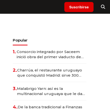
Suscribirse
Popular
1.
Consorcio integrado por Saceem
inició obra del primer viaducto de
los Accesos Este a Montevideo;
inversión total asciende a US$ 54
2.
Charrúa, el restaurante uruguayo
millones
que conquistó Madrid: sirve 300
cubiertos diarios, agota reservas
con un mes de anticipación y
3.
Malabrigo Yarn: así es la
prepara apertura
multinacional uruguaya que le da
de tejer al mundo
4.
De la banca tradicional a Finanzas