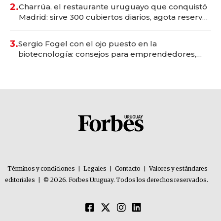
millones
2.
Charrúa, el restaurante uruguayo que conquistó
Madrid: sirve 300 cubiertos diarios, agota reservas
con un mes de anticipación y prepara apertura
3.
Sergio Fogel con el ojo puesto en la
biotecnología: consejos para emprendedores,
oportunidades de inversión y el rol de la IA
Términos y condiciones
|
Legales
|
Contacto
|
Valores y estándares
editoriales
|
© 2026. Forbes Uruguay. Todos los derechos reservados.