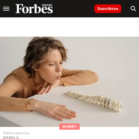
Suscribirse
MONEY
Efecto dominó
PEXELS