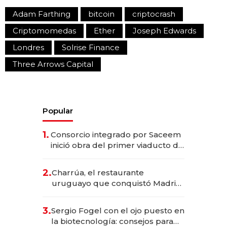
Adam Farthing
bitcoin
criptocrash
Criptomomedas
Ether
Joseph Edwards
Londres
Solrise Finance
Three Arrows Capital
Popular
1.
Consorcio integrado por Saceem
inició obra del primer viaducto de
los Accesos Este a Montevideo;
inversión total asciende a US$ 54
2.
Charrúa, el restaurante
millones
uruguayo que conquistó Madrid:
sirve 300 cubiertos diarios, agota
reservas con un mes de
3.
Sergio Fogel con el ojo puesto en
anticipación y prepara apertura
la biotecnología: consejos para