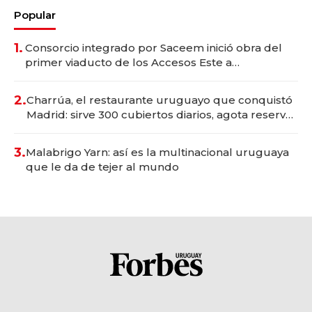
Popular
1.
Consorcio integrado por Saceem inició obra del
primer viaducto de los Accesos Este a
Montevideo; inversión total asciende a US$ 54
millones
2.
Charrúa, el restaurante uruguayo que conquistó
Madrid: sirve 300 cubiertos diarios, agota reservas
con un mes de anticipación y prepara apertura
3.
Malabrigo Yarn: así es la multinacional uruguaya
que le da de tejer al mundo