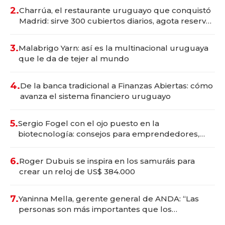
millones
2.
Charrúa, el restaurante uruguayo que conquistó
Madrid: sirve 300 cubiertos diarios, agota reservas
con un mes de anticipación y prepara apertura
3.
Malabrigo Yarn: así es la multinacional uruguaya
que le da de tejer al mundo
4.
De la banca tradicional a Finanzas Abiertas: cómo
avanza el sistema financiero uruguayo
5.
Sergio Fogel con el ojo puesto en la
biotecnología: consejos para emprendedores,
oportunidades de inversión y el rol de la IA
6.
Roger Dubuis se inspira en los samuráis para
crear un reloj de US$ 384.000
7.
Yaninna Mella, gerente general de ANDA: “Las
personas son más importantes que los
problemas”