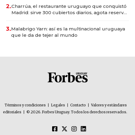
millones
2.
Charrúa, el restaurante uruguayo que conquistó
Madrid: sirve 300 cubiertos diarios, agota reservas
con un mes de anticipación y prepara apertura
3.
Malabrigo Yarn: así es la multinacional uruguaya
que le da de tejer al mundo
Términos y condiciones
|
Legales
|
Contacto
|
Valores y estándares
editoriales
|
© 2026. Forbes Uruguay. Todos los derechos reservados.