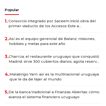
Popular
1.
Consorcio integrado por Saceem inició obra del
primer viaducto de los Accesos Este a
Montevideo; inversión total asciende a US$ 54
millones
2.
Así es el equipo gerencial de Balanz: misiones,
hobbies y metas para este año
3.
Charrúa, el restaurante uruguayo que conquistó
Madrid: sirve 300 cubiertos diarios, agota reservas
con un mes de anticipación y prepara apertura
4.
Malabrigo Yarn: así es la multinacional uruguaya
que le da de tejer al mundo
5.
De la banca tradicional a Finanzas Abiertas: cómo
avanza el sistema financiero uruguayo