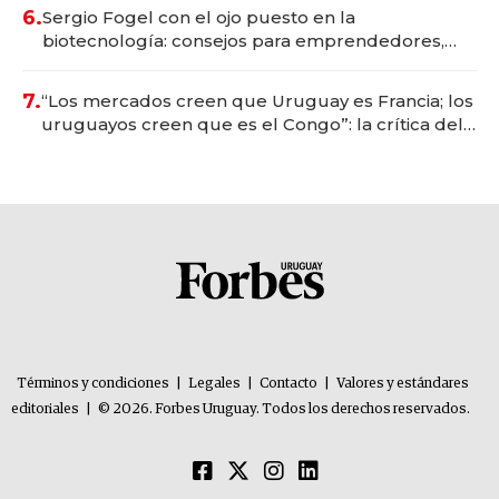
6.
Sergio Fogel con el ojo puesto en la
biotecnología: consejos para emprendedores,
oportunidades de inversión y el rol de la IA
7.
“Los mercados creen que Uruguay es Francia; los
uruguayos creen que es el Congo”: la crítica del
presidente del BCU al conservadurismo
financiero
Términos y condiciones
|
Legales
|
Contacto
|
Valores y estándares
editoriales
|
© 2026. Forbes Uruguay. Todos los derechos reservados.