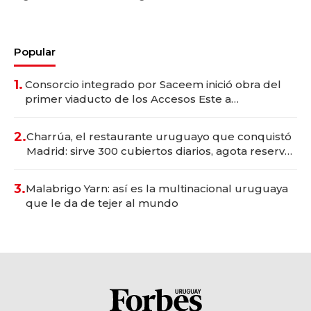
Popular
1.
Consorcio integrado por Saceem inició obra del
primer viaducto de los Accesos Este a
Montevideo; inversión total asciende a US$ 54
millones
2.
Charrúa, el restaurante uruguayo que conquistó
Madrid: sirve 300 cubiertos diarios, agota reservas
con un mes de anticipación y prepara apertura
3.
Malabrigo Yarn: así es la multinacional uruguaya
que le da de tejer al mundo