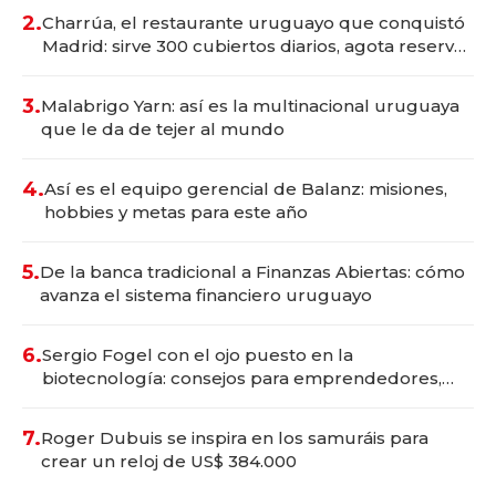
millones
2.
Charrúa, el restaurante uruguayo que conquistó
Madrid: sirve 300 cubiertos diarios, agota reservas
con un mes de anticipación y prepara apertura
3.
Malabrigo Yarn: así es la multinacional uruguaya
que le da de tejer al mundo
4.
Así es el equipo gerencial de Balanz: misiones,
hobbies y metas para este año
5.
De la banca tradicional a Finanzas Abiertas: cómo
avanza el sistema financiero uruguayo
6.
Sergio Fogel con el ojo puesto en la
biotecnología: consejos para emprendedores,
oportunidades de inversión y el rol de la IA
7.
Roger Dubuis se inspira en los samuráis para
crear un reloj de US$ 384.000