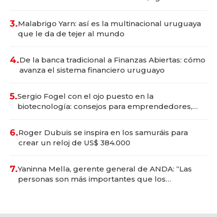
con un mes de anticipación y prepara apertura
3.
Malabrigo Yarn: así es la multinacional uruguaya
que le da de tejer al mundo
4.
De la banca tradicional a Finanzas Abiertas: cómo
avanza el sistema financiero uruguayo
5.
Sergio Fogel con el ojo puesto en la
biotecnología: consejos para emprendedores,
oportunidades de inversión y el rol de la IA
6.
Roger Dubuis se inspira en los samuráis para
crear un reloj de US$ 384.000
7.
Yaninna Mella, gerente general de ANDA: “Las
personas son más importantes que los
problemas”