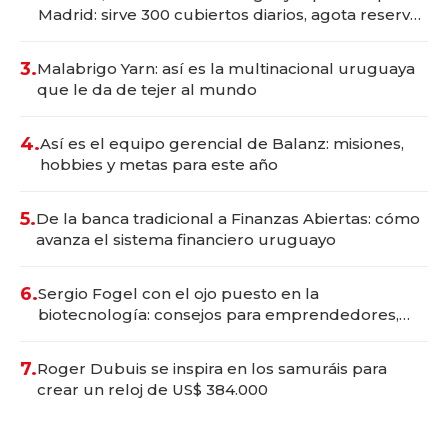
Madrid: sirve 300 cubiertos diarios, agota reservas
con un mes de anticipación y prepara apertura
3.
Malabrigo Yarn: así es la multinacional uruguaya
que le da de tejer al mundo
4.
Así es el equipo gerencial de Balanz: misiones,
hobbies y metas para este año
5.
De la banca tradicional a Finanzas Abiertas: cómo
avanza el sistema financiero uruguayo
6.
Sergio Fogel con el ojo puesto en la
biotecnología: consejos para emprendedores,
oportunidades de inversión y el rol de la IA
7.
Roger Dubuis se inspira en los samuráis para
crear un reloj de US$ 384.000