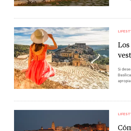
LIFEST
Los
ves
Si dese
Basílic
apropi
LIFEST
Cóm