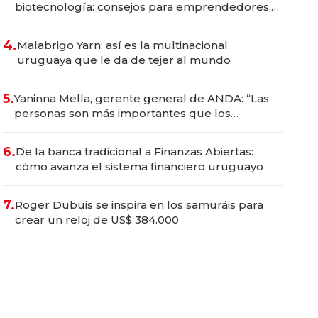
biotecnología: consejos para emprendedores,
oportunidades de inversión y el rol de la IA
4.
Malabrigo Yarn: así es la multinacional
uruguaya que le da de tejer al mundo
5.
Yaninna Mella, gerente general de ANDA: “Las
personas son más importantes que los
problemas”
6.
De la banca tradicional a Finanzas Abiertas:
cómo avanza el sistema financiero uruguayo
7.
Roger Dubuis se inspira en los samuráis para
crear un reloj de US$ 384.000