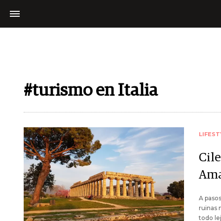
#turismo en Italia
LIFEST
Cile
Ama
A pasos
ruinas 
todo le