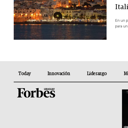
Ita
En un p
para un
Today
Innovación
Liderazgo
M