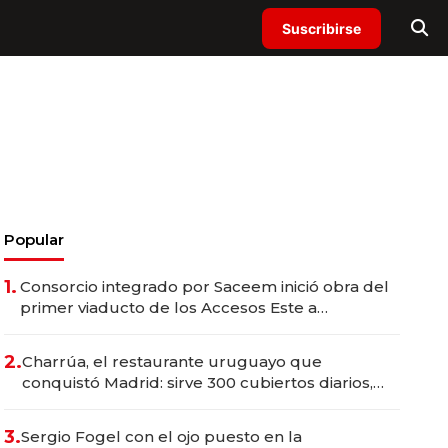
Suscribirse
Popular
1.
Consorcio integrado por Saceem inició obra del
primer viaducto de los Accesos Este a
Montevideo; inversión total asciende a US$ 54
millones
2.
Charrúa, el restaurante uruguayo que
conquistó Madrid: sirve 300 cubiertos diarios,
agota reservas con un mes de anticipación y
prepara apertura
3.
Sergio Fogel con el ojo puesto en la