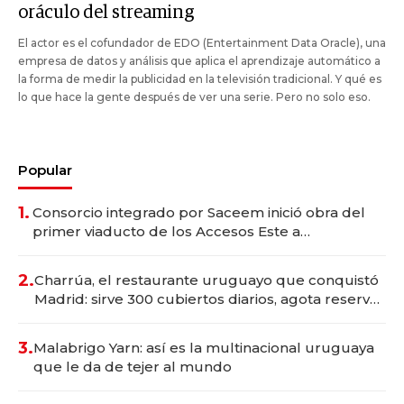
oráculo del streaming
El actor es el cofundador de EDO (Entertainment Data Oracle), una
empresa de datos y análisis que aplica el aprendizaje automático a
la forma de medir la publicidad en la televisión tradicional. Y qué es
lo que hace la gente después de ver una serie. Pero no solo eso.
Popular
1.
Consorcio integrado por Saceem inició obra del
primer viaducto de los Accesos Este a
Montevideo; inversión total asciende a US$ 54
millones
2.
Charrúa, el restaurante uruguayo que conquistó
Madrid: sirve 300 cubiertos diarios, agota reservas
con un mes de anticipación y prepara apertura
3.
Malabrigo Yarn: así es la multinacional uruguaya
que le da de tejer al mundo