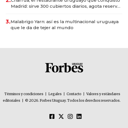
2.
Charrúa, el restaurante uruguayo que conquistó
Madrid: sirve 300 cubiertos diarios, agota reservas
con un mes de anticipación y prepara apertura
3.
Malabrigo Yarn: así es la multinacional uruguaya
que le da de tejer al mundo
Términos y condiciones
|
Legales
|
Contacto
|
Valores y estándares
editoriales
|
© 2026. Forbes Uruguay. Todos los derechos reservados.