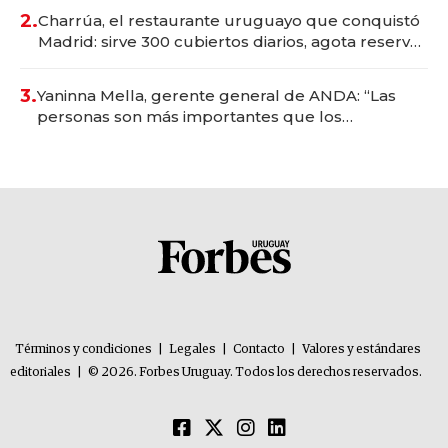
millones
2.
Charrúa, el restaurante uruguayo que conquistó
Madrid: sirve 300 cubiertos diarios, agota reservas
con un mes de anticipación y prepara apertura
3.
Yaninna Mella, gerente general de ANDA: “Las
personas son más importantes que los
problemas”
Términos y condiciones
|
Legales
|
Contacto
|
Valores y estándares
editoriales
|
© 2026. Forbes Uruguay. Todos los derechos reservados.