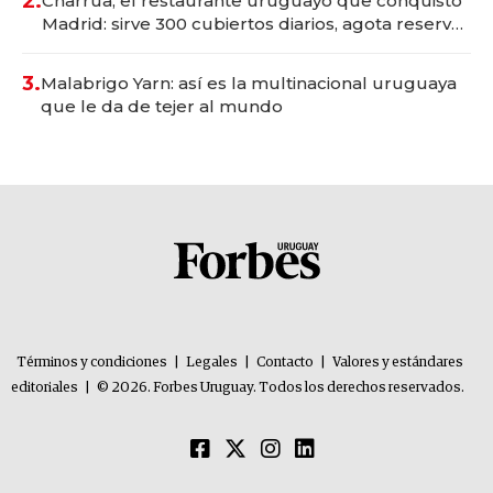
2.
Charrúa, el restaurante uruguayo que conquistó
Madrid: sirve 300 cubiertos diarios, agota reservas
con un mes de anticipación y prepara apertura
3.
Malabrigo Yarn: así es la multinacional uruguaya
que le da de tejer al mundo
Términos y condiciones
|
Legales
|
Contacto
|
Valores y estándares
editoriales
|
© 2026. Forbes Uruguay. Todos los derechos reservados.