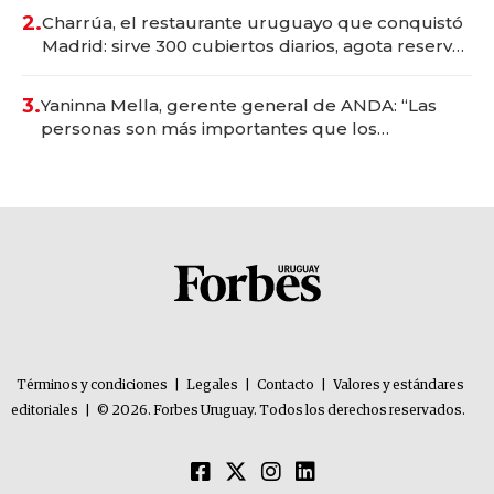
millones
2.
Charrúa, el restaurante uruguayo que conquistó
Madrid: sirve 300 cubiertos diarios, agota reservas
con un mes de anticipación y prepara apertura
3.
Yaninna Mella, gerente general de ANDA: “Las
personas son más importantes que los
problemas”
Términos y condiciones
|
Legales
|
Contacto
|
Valores y estándares
editoriales
|
© 2026. Forbes Uruguay. Todos los derechos reservados.