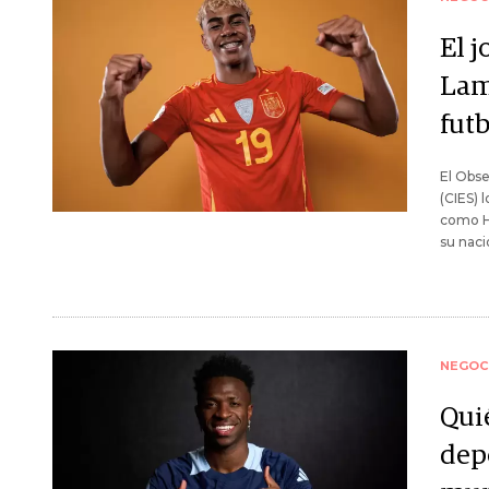
El 
Lam
futb
El Obse
(CIES) 
como Ha
su naci
NEGOC
Qui
dep