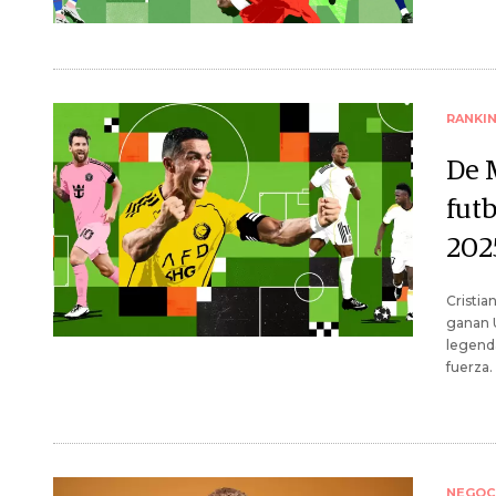
RANKI
De 
fut
202
Cristia
ganan U
legenda
fuerza.
NEGOC