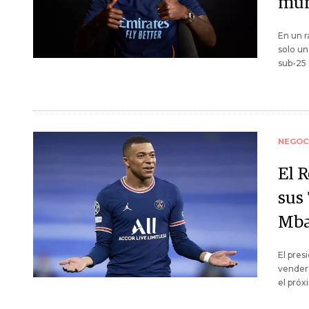
mu
En un r
solo un
sub-25 
NEGOC
El 
sus 
Mba
El pres
vender 
el pró