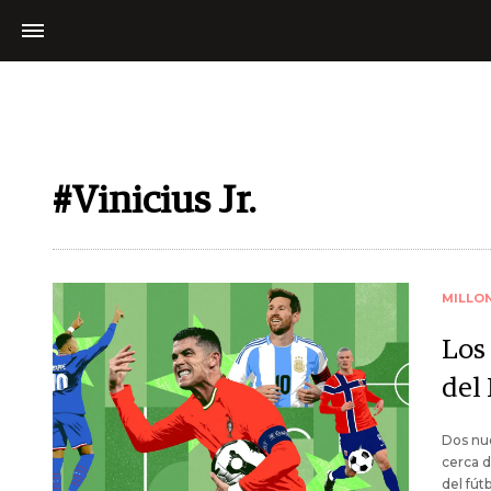
#Vinicius Jr.
MILLO
Los 
del
Dos nue
cerca d
del fútb