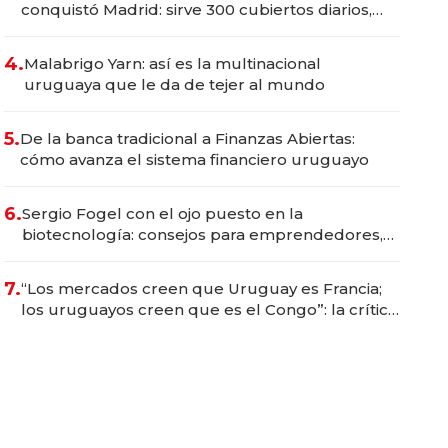
conquistó Madrid: sirve 300 cubiertos diarios,
agota reservas con un mes de anticipación y
prepara apertura
4.
Malabrigo Yarn: así es la multinacional
uruguaya que le da de tejer al mundo
5.
De la banca tradicional a Finanzas Abiertas:
cómo avanza el sistema financiero uruguayo
6.
Sergio Fogel con el ojo puesto en la
biotecnología: consejos para emprendedores,
oportunidades de inversión y el rol de la IA
7.
“Los mercados creen que Uruguay es Francia;
los uruguayos creen que es el Congo”: la crítica
del presidente del BCU al conservadurismo
financiero