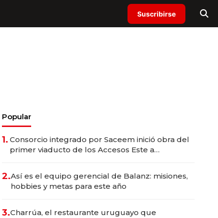
Suscribirse
Popular
1.
Consorcio integrado por Saceem inició obra del
primer viaducto de los Accesos Este a
Montevideo; inversión total asciende a US$ 54
millones
2.
Así es el equipo gerencial de Balanz: misiones,
hobbies y metas para este año
3.
Charrúa, el restaurante uruguayo que