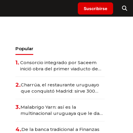
Suscribirse
Popular
1.
Consorcio integrado por Saceem
inició obra del primer viaducto de
los Accesos Este a Montevideo;
inversión total asciende a US$ 54
2.
Charrúa, el restaurante uruguayo
millones
que conquistó Madrid: sirve 300
cubiertos diarios, agota reservas
con un mes de anticipación y
3.
Malabrigo Yarn: así es la
prepara apertura
multinacional uruguaya que le da
de tejer al mundo
4.
De la banca tradicional a Finanzas