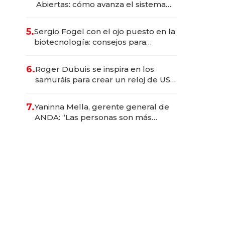
Abiertas: cómo avanza el sistema
financiero uruguayo
5.
Sergio Fogel con el ojo puesto en la
biotecnología: consejos para
emprendedores, oportunidades de
inversión y el rol de la IA
6.
Roger Dubuis se inspira en los
samuráis para crear un reloj de US$
384.000
7.
Yaninna Mella, gerente general de
ANDA: “Las personas son más
importantes que los problemas”