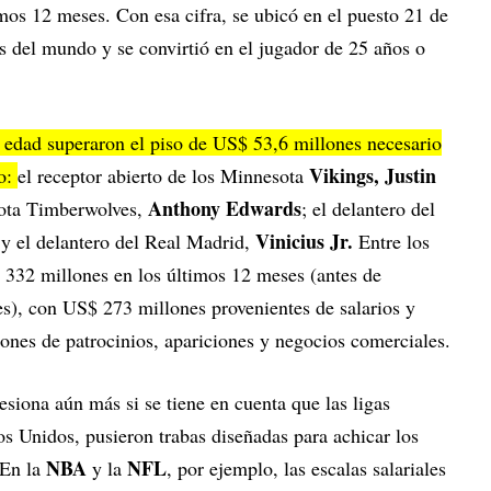
mos 12 meses. Con esa cifra, se ubicó en el puesto 21 de
gos del mundo y se convirtió en el jugador de 25 años o
a edad superaron el piso de US$ 53,6 millones necesario
Vikings, Justin
ño:
el receptor abierto de los Minnesota
Anthony Edwards
sota Timberwolves,
; el delantero del
Vinicius Jr.
 y el delantero del Real Madrid,
Entre los
332 millones en los últimos 12 meses (antes de
s), con US$ 273 millones provenientes de salarios y
ones de patrocinios, apariciones y negocios comerciales.
esiona aún más si se tiene en cuenta que las ligas
s Unidos, pusieron trabas diseñadas para achicar los
NBA
NFL
 En la
y la
, por ejemplo, las escalas salariales