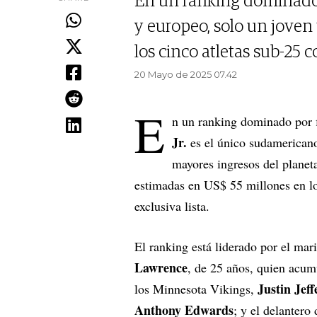
En un ranking dominado 
y europeo, solo un joven
los cinco atletas sub-25 
20 Mayo de 2025 07.42
E
n un ranking dominado por 
Jr.
es el único sudamericano 
mayores ingresos del planeta
estimadas en US$ 55 millones en lo
exclusiva lista.
El ranking está liderado por el mar
Lawrence
, de 25 años, quien acum
Justin Jeff
los Minnesota Vikings,
Anthony Edwards
; y el delantero