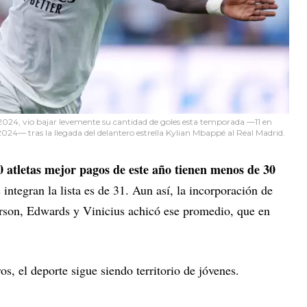
A 2024, vio bajar levemente su cantidad de goles esta temporada —11 en
2024— tras la llegada del delantero estrella Kylian Mbappé al Real Madrid.
50 atletas mejor pagos de este año tienen menos de 30
ntegran la lista es de 31. Aun así, la incorporación de
rson, Edwards y Vinicius achicó ese promedio, que en
os, el deporte sigue siendo territorio de jóvenes.