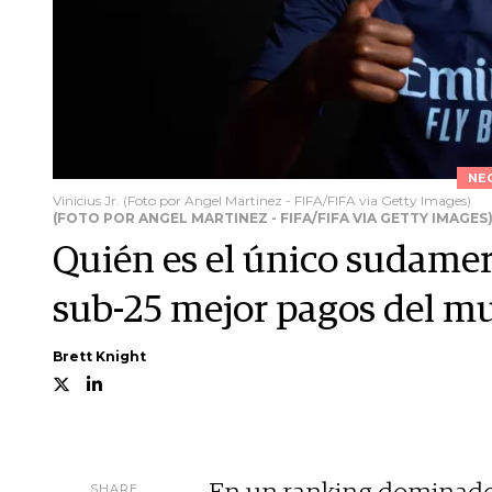
NE
Vinicius Jr. (Foto por Angel Martinez - FIFA/FIFA via Getty Images)
(FOTO POR ANGEL MARTINEZ - FIFA/FIFA VIA GETTY IMAGES
Quién es el único sudamer
sub-25 mejor pagos del 
Brett Knight
SHARE