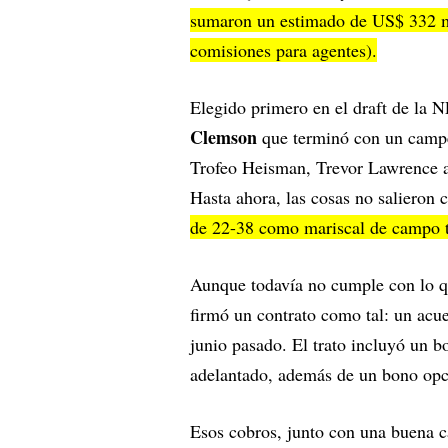
sumaron un estimado de US$ 332 mi
comisiones para agentes).
Elegido primero en el draft de la N
Clemson
que terminó con un campe
Trofeo Heisman, Trevor Lawrence a
Hasta ahora, las cosas no salieron
de 22-38 como mariscal de campo ti
Aunque todavía no cumple con lo q
firmó un contrato como tal: un acu
junio pasado. El trato incluyó un 
adelantado, además de un bono opc
Esos cobros, junto con una buena c