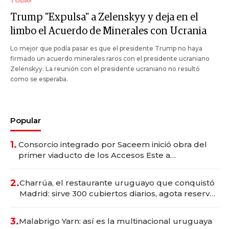
TODAY
Trump "Expulsa" a Zelenskyy y deja en el
limbo el Acuerdo de Minerales con Ucrania
Lo mejor que podía pasar es que el presidente Trump no haya
firmado un acuerdo minerales raros con el presidente ucraniano
Zelenskyy. La reunión con el presidente ucraniano no resultó
como se esperaba.
Popular
1.
Consorcio integrado por Saceem inició obra del
primer viaducto de los Accesos Este a
Montevideo; inversión total asciende a US$ 54
millones
2.
Charrúa, el restaurante uruguayo que conquistó
Madrid: sirve 300 cubiertos diarios, agota reservas
con un mes de anticipación y prepara apertura
3.
Malabrigo Yarn: así es la multinacional uruguaya