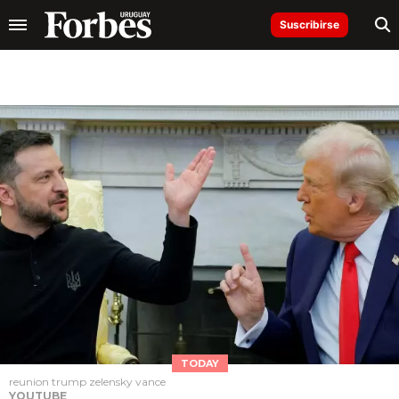
Suscribirse
TODAY
reunion trump zelensky vance
YOUTUBE