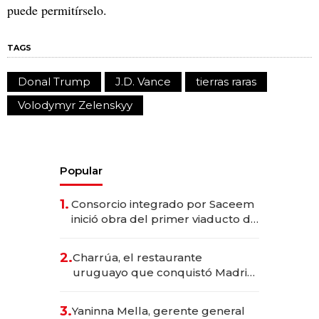
puede permitírselo.
TAGS
Donal Trump
J.D. Vance
tierras raras
Volodymyr Zelenskyy
Popular
1.
Consorcio integrado por Saceem
inició obra del primer viaducto de
los Accesos Este a Montevideo;
inversión total asciende a US$ 54
2.
Charrúa, el restaurante
millones
uruguayo que conquistó Madrid:
sirve 300 cubiertos diarios, agota
reservas con un mes de
3.
Yaninna Mella, gerente general
anticipación y prepara apertura