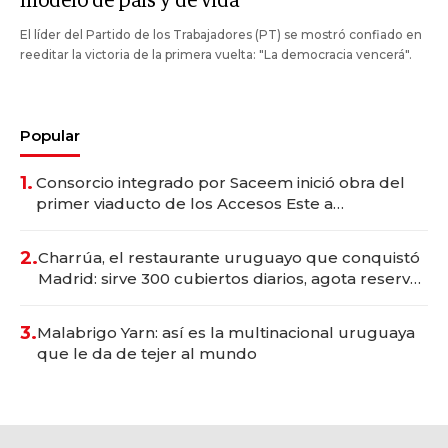
modelo de país y de vida"
El líder del Partido de los Trabajadores (PT) se mostró confiado en
reeditar la victoria de la primera vuelta: "La democracia vencerá".
Popular
1.
Consorcio integrado por Saceem inició obra del
primer viaducto de los Accesos Este a
Montevideo; inversión total asciende a US$ 54
millones
2.
Charrúa, el restaurante uruguayo que conquistó
Madrid: sirve 300 cubiertos diarios, agota reservas
con un mes de anticipación y prepara apertura
3.
Malabrigo Yarn: así es la multinacional uruguaya
que le da de tejer al mundo