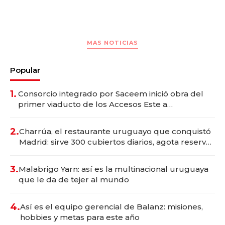
MAS NOTICIAS
Popular
1.
Consorcio integrado por Saceem inició obra del
primer viaducto de los Accesos Este a
Montevideo; inversión total asciende a US$ 54
millones
2.
Charrúa, el restaurante uruguayo que conquistó
Madrid: sirve 300 cubiertos diarios, agota reservas
con un mes de anticipación y prepara apertura
3.
Malabrigo Yarn: así es la multinacional uruguaya
que le da de tejer al mundo
4.
Así es el equipo gerencial de Balanz: misiones,
hobbies y metas para este año