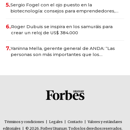
5.
Sergio Fogel con el ojo puesto en la
biotecnología: consejos para emprendedores,
oportunidades de inversión y el rol de la IA
6.
Roger Dubuis se inspira en los samuráis para
crear un reloj de US$ 384.000
7.
Yaninna Mella, gerente general de ANDA: “Las
personas son más importantes que los
problemas”
Términos y condiciones
|
Legales
|
Contacto
|
Valores y estándares
editoriales
|
© 2026. Forbes Uruguay. Todos los derechos reservados.