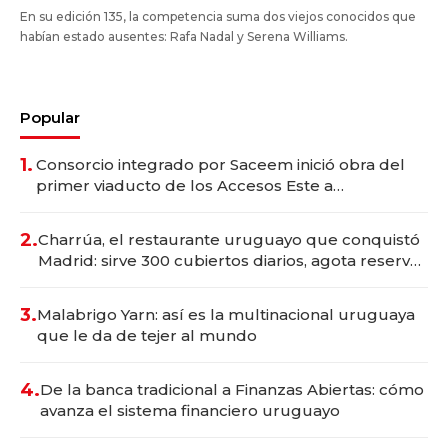
En su edición 135, la competencia suma dos viejos conocidos que
habían estado ausentes: Rafa Nadal y Serena Williams.
Popular
1.
Consorcio integrado por Saceem inició obra del
primer viaducto de los Accesos Este a
Montevideo; inversión total asciende a US$ 54
millones
2.
Charrúa, el restaurante uruguayo que conquistó
Madrid: sirve 300 cubiertos diarios, agota reservas
con un mes de anticipación y prepara apertura
3.
Malabrigo Yarn: así es la multinacional uruguaya
que le da de tejer al mundo
4.
De la banca tradicional a Finanzas Abiertas: cómo
avanza el sistema financiero uruguayo