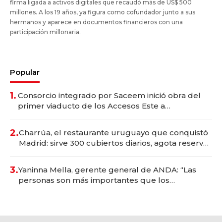
firma ligada a activos digitales que recaudó más de US$ 500
millones. A los 19 años, ya figura como cofundador junto a sus
hermanos y aparece en documentos financieros con una
participación millonaria.
Popular
1.
Consorcio integrado por Saceem inició obra del
primer viaducto de los Accesos Este a
Montevideo; inversión total asciende a US$ 54
millones
2.
Charrúa, el restaurante uruguayo que conquistó
Madrid: sirve 300 cubiertos diarios, agota reservas
con un mes de anticipación y prepara apertura
3.
Yaninna Mella, gerente general de ANDA: “Las
personas son más importantes que los
problemas”