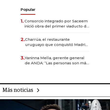
Popular
1.
Consorcio integrado por Saceem
inició obra del primer viaducto de
los Accesos Este a Montevideo;
inversión total asciende a US$ 54
2.
Charrúa, el restaurante
millones
uruguayo que conquistó Madrid:
sirve 300 cubiertos diarios, agota
reservas con un mes de
3.
Yaninna Mella, gerente general
anticipación y prepara apertura
de ANDA: “Las personas son más
importantes que los problemas”
Más noticias