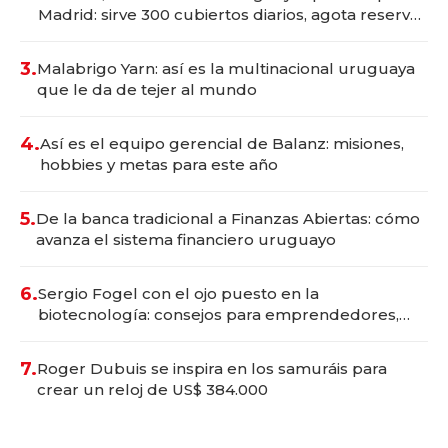
Madrid: sirve 300 cubiertos diarios, agota reservas
con un mes de anticipación y prepara apertura
3.
Malabrigo Yarn: así es la multinacional uruguaya
que le da de tejer al mundo
4.
Así es el equipo gerencial de Balanz: misiones,
hobbies y metas para este año
5.
De la banca tradicional a Finanzas Abiertas: cómo
avanza el sistema financiero uruguayo
6.
Sergio Fogel con el ojo puesto en la
biotecnología: consejos para emprendedores,
oportunidades de inversión y el rol de la IA
7.
Roger Dubuis se inspira en los samuráis para
crear un reloj de US$ 384.000