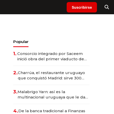
Suscribirse
Popular
1.
Consorcio integrado por Saceem
inició obra del primer viaducto de
los Accesos Este a Montevideo;
inversión total asciende a US$ 54
2.
Charrúa, el restaurante uruguayo
millones
que conquistó Madrid: sirve 300
cubiertos diarios, agota reservas
con un mes de anticipación y
3.
Malabrigo Yarn: así es la
prepara apertura
multinacional uruguaya que le da
de tejer al mundo
4.
De la banca tradicional a Finanzas