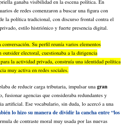
iella ganaba visibilidad en la escena política. En
uarios de redes comenzaron a buscar una figura con
e la política tradicional, con discurso frontal contra el
rivado, estilo histriónico y fuerte presencia digital.
a conversación. Su perfil reunía varios elementos
 outsider electoral, cuestionaba a la dirigencia
 para la actividad privada, construía una identidad política
cia muy activa en redes sociales.
gran
laba de reducir carga tributaria, impulsar una
ado, fusionar agencias que consideraba redundantes y
a artificial. Ese vocabulario, sin duda, lo acercó a una
bién
lo hizo su manera de dividir la cancha entre “los
órmula de contraste moral muy usada por las nuevas