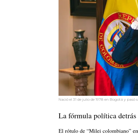
Nació el 31 de julio de 1978 en Bogotá y pasó 
La fórmula política detrá
El rótulo de “Milei colombiano” emp