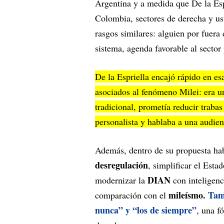
Argentina y a medida que De la Espr
Colombia, sectores de derecha y us
rasgos similares: alguien por fuera d
sistema, agenda favorable al sector p
De la Espriella encajó rápido en es
asociados al fenómeno Milei: era un
tradicional, prometía reducir trabas
personalista y hablaba a una audien
Además, dentro de su propuesta hab
desregulación
, simplificar el Est
DIAN
modernizar la
con inteligenci
mileísmo.
Tam
comparación con el
nunca” y “los de siempre”
, una f