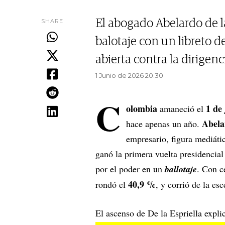
SHARE
El abogado Abelardo de la 
balotaje con un libreto 
abierta contra la dirigenc
1 Junio de 2026 20.30
C
olombia
1 de
amaneció el
Abela
hace apenas un año.
empresario, figura mediátic
ganó la primera vuelta presidencial
por el poder en un
ballotaje
. Con c
40,9 %
rondó el
, y corrió de la es
El ascenso de De la Espriella expli