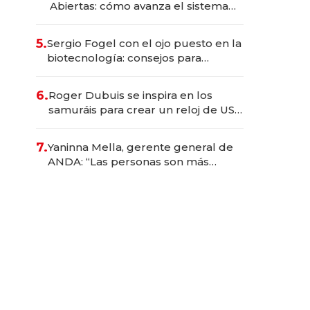
Abiertas: cómo avanza el sistema
financiero uruguayo
5.
Sergio Fogel con el ojo puesto en la
biotecnología: consejos para
emprendedores, oportunidades de
inversión y el rol de la IA
6.
Roger Dubuis se inspira en los
samuráis para crear un reloj de US$
384.000
7.
Yaninna Mella, gerente general de
ANDA: “Las personas son más
importantes que los problemas”