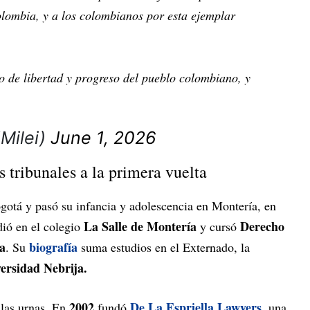
olombia, y a los colombianos por esta ejemplar
lo de libertad y progreso del pueblo colombiano, y
JMilei)
June 1, 2026
s tribunales a la primera vuelta
otá y pasó su infancia y adolescencia en Montería, en
La Salle de Montería
Derecho
dió en el colegio
y cursó
a
biografía
. Su
suma estudios en el Externado, la
ersidad Nebrija.
2002
De La Espriella Lawyers
 las urnas. En
fundó
, una