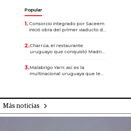
Popular
1.
Consorcio integrado por Saceem
inició obra del primer viaducto de
los Accesos Este a Montevideo;
inversión total asciende a US$ 54
2.
Charrúa, el restaurante
millones
uruguayo que conquistó Madrid:
sirve 300 cubiertos diarios, agota
reservas con un mes de
3.
Malabrigo Yarn: así es la
anticipación y prepara apertura
multinacional uruguaya que le
da de tejer al mundo
Más noticias