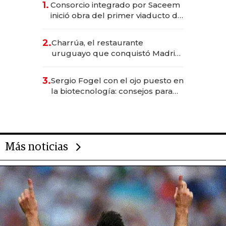
1.
Consorcio integrado por Saceem
inició obra del primer viaducto de
los Accesos Este a Montevideo;
inversión total asciende a US$ 54
2.
Charrúa, el restaurante
millones
uruguayo que conquistó Madrid:
sirve 300 cubiertos diarios, agota
reservas con un mes de
3.
Sergio Fogel con el ojo puesto en
anticipación y prepara apertura
la biotecnología: consejos para
emprendedores, oportunidades
de inversión y el rol de la IA
Más noticias