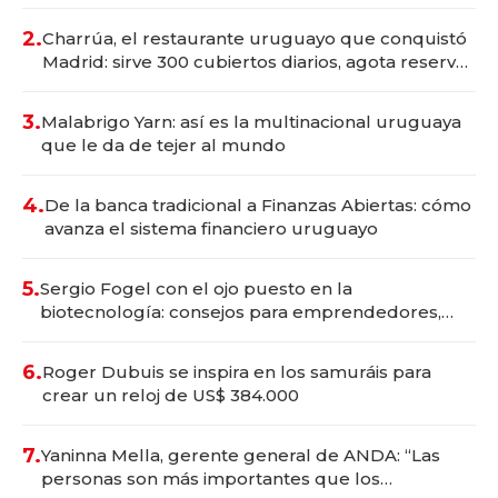
Montevideo; inversión total asciende a US$ 54
millones
2.
Charrúa, el restaurante uruguayo que conquistó
Madrid: sirve 300 cubiertos diarios, agota reservas
con un mes de anticipación y prepara apertura
3.
Malabrigo Yarn: así es la multinacional uruguaya
que le da de tejer al mundo
4.
De la banca tradicional a Finanzas Abiertas: cómo
avanza el sistema financiero uruguayo
5.
Sergio Fogel con el ojo puesto en la
biotecnología: consejos para emprendedores,
oportunidades de inversión y el rol de la IA
6.
Roger Dubuis se inspira en los samuráis para
crear un reloj de US$ 384.000
7.
Yaninna Mella, gerente general de ANDA: “Las
personas son más importantes que los