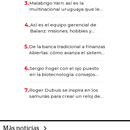
3.
Malabrigo Yarn: así es la
anticipación y prepara apertura
multinacional uruguaya que le
da de tejer al mundo
4.
Así es el equipo gerencial de
Balanz: misiones, hobbies y
metas para este año
5.
De la banca tradicional a Finanzas
Abiertas: cómo avanza el sistema
financiero uruguayo
6.
Sergio Fogel con el ojo puesto
en la biotecnología: consejos
para emprendedores,
oportunidades de inversión y el
7.
Roger Dubuis se inspira en los
rol de la IA
samuráis para crear un reloj de
US$ 384.000
Más noticias