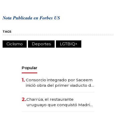
Nota Publicada en Forbes US
TAGS
Ciclismo
Deportes
LGTBIQ+
Popular
1.
Consorcio integrado por Saceem
inició obra del primer viaducto de
los Accesos Este a Montevideo;
inversión total asciende a US$ 54
2.
Charrúa, el restaurante
millones
uruguayo que conquistó Madrid:
sirve 300 cubiertos diarios, agota
reservas con un mes de